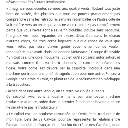
désassemble l'exécutant involontaire.
« Imaginez-vous écouter, semées aux quatre vents, flottant tout juste
hors de portée, des phrases que vous ne pouvez pratiquement pas
comprendre sans les retraduire, sans les retrimballer de l'autre côté de
la frontière vers un texte que vous ne vous rappelez pas complètement
parce que vous l'avez écrit à seule fin d'oublier. Double sens redoublé.
Imaginez vos mots répandus en pièces détachées dans le réseau
d'autres corps, d'autres corps ingérant quelque chose de vous que
vous n'êtes pas sûre d'avoir goûté vous-même, ou de vouloir
reconnaître, ou d'avoir choisi de donner. Métastase ? Groupe d'entraide
? En tout cas, une cible mouvante. Et bien qu'il soit sans autorisation, et
mauvais, comme il en va des traductions, le cancer est néanmoins
fidèle. Votre corps est dévoré par la stupidité, introduit dans une
machine qui troque une unité de signification pour une autre. Pensez à
Google : pas drôle du tout, et plutôt rapide. Absolument rien n'échappe
à la traduction.
Lâchée dans une autre langue, on se retrouve clouée au tapis.
Ce second livre, écrit à quatre mains par une petite machine
traducteur-auteure, rodée dans le premier, fait douter : la vraie auteure
ne serait-elle pas le traducteur ?
« Le colibri est une prothèse ramassée par Denis Petit, traducteur de
mon livre, L'été de Sa Calvitie, pour se représenter la relation entre
l'oiseau-mouche du français et le fou-fou du créole des Caraïbes, donc