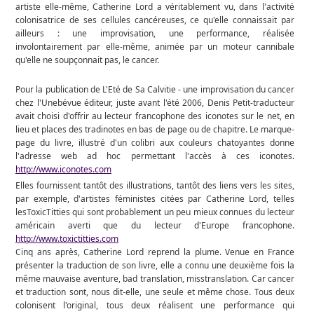
artiste elle-même, Catherine Lord a véritablement vu, dans l'activité
colonisatrice de ses cellules cancéreuses, ce qu'elle connaissait par
ailleurs : une improvisation, une performance, réalisée
involontairement par elle-même, animée par un moteur cannibale
qu'elle ne soupçonnait pas, le cancer.
Pour la publication de L'Eté de Sa Calvitie - une improvisation du cancer
chez l'Unebévue éditeur, juste avant l'été 2006, Denis Petit-traducteur
avait choisi d'offrir au lecteur francophone des iconotes sur le net, en
lieu et places des tradinotes en bas de page ou de chapitre. Le marque-
page du livre, illustré d'un colibri aux couleurs chatoyantes donne
l'adresse web ad hoc permettant l'accès à ces iconotes.
http://www.iconotes.com
Elles fournissent tantôt des illustrations, tantôt des liens vers les sites,
par exemple, d'artistes féministes citées par Catherine Lord, telles
lesToxicTitties qui sont probablement un peu mieux connues du lecteur
américain averti que du lecteur d'Europe francophone.
http://www.toxictitties.com
Cinq ans après, Catherine Lord reprend la plume. Venue en France
présenter la traduction de son livre, elle a connu une deuxième fois la
même mauvaise aventure, bad translation, misstranslation. Car cancer
et traduction sont, nous dit-elle, une seule et même chose. Tous deux
colonisent l'original, tous deux réalisent une performance qui