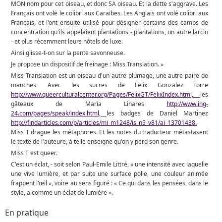
MON nom pour cet oiseau, et donc SA oiseau. Et la dette s'aggrave. Les
Français ont volé le colibri aux Caraïbes. Les Anglais ont volé colibri aux
Français, et l'ont ensuite utilisé pour désigner certains des camps de
concentration qu'ils appelaient plantations - plantations, un autre larcin
- et plus récemment leurs hôtels de luxe.
Ainsi glisse-t-on sur la pente savonneuse.
Je propose un dispositif de freinage : Miss Translation. »
Miss Translation est un oiseau d'un autre plumage, une autre paire de
manches. Avec les sucres de Felix Gonzalez Torre
http://www.queerculturalcenter.org/Pages/FelixGT/FelixIndex.html,
les
gâteaux de Maria Linares
http://www.ing-
24.com/pages/speak/index.html,
les badges de Daniel Martinez
http://findarticles.com/p/articles/mi_m1248/is_n5_v81/ai_13701438.
Miss T drague les métaphores. Et les notes du traducteur métastasent
le texte de l'auteure, à telle enseigne qu'on y perd son genre.
Miss T est queer.
C'est un éclat, - soit selon Paul-Emile Littré, « une intensité avec laquelle
une vive lumière, et par suite une surface polie, une couleur animée
frappent l'œil », voire au sens figuré : « Ce qui dans les pensées, dans le
style, a comme un éclat de lumière ».
En pratique