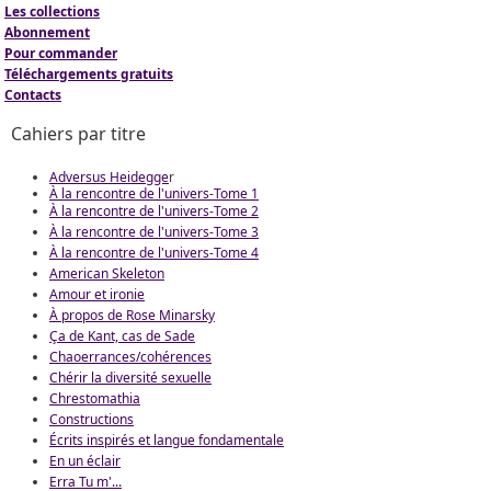
Les collections
Abonnement
Pour commander
Téléchargements gratuits
Contacts
Cahiers par titre
Adversus Heidegge
r
À la rencontre de l'univers-Tome 1
À la rencontre de l'univers-Tome 2
À la rencontre de l'univers-Tome 3
À la rencontre de l'univers-Tome 4
American Skeleton
Amour et ironie
À propos de Rose Minarsky
Ça de Kant, cas de Sade
Chaoerrances/cohérences
Chérir la diversité sexuelle
Chrestomathia
Constructions
Écrits inspirés et langue fondamentale
En un éclair
Erra Tu m'...