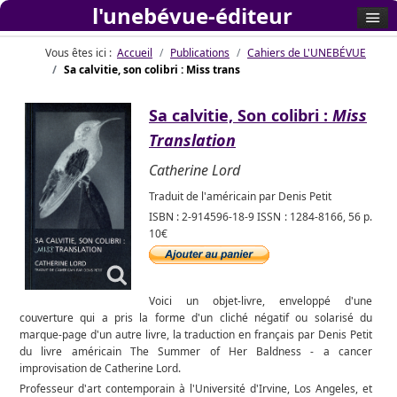
l'unebévue-éditeur
Vous êtes ici :
Accueil
Publications
Cahiers de L'UNEBÉVUE
Sa calvitie, son colibri : Miss trans
Sa calvitie, Son colibri :
Miss
Translation
Catherine Lord
Traduit de l'américain par Denis Petit
ISBN : 2-914596-18-9 ISSN : 1284-8166, 56 p.
10€
Voici un objet-livre, enveloppé d'une
couverture qui a pris la forme d'un cliché négatif ou solarisé du
marque-page d'un autre livre, la traduction en français par Denis Petit
du livre américain The Summer of Her Baldness - a cancer
improvisation de Catherine Lord.
Professeur d'art contemporain à l'Université d'Irvine, Los Angeles, et