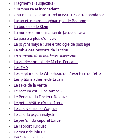
Fragment(s) subjectif(s)
Grammaire et inconscient
Gottlob FREGE / Bertrand RUSSELL : Correspondance
Lacan et le miroir sophianique de Boehme
La bouteille de Klein
La non-excommunication de Jacques Lacan
La passe à plus d'un titre
La psychanalyse : une érotologie de passage
La table des ressorts de l'action
L
a tradition de la Mathesis Universalis
La vie descriptible de Michel Foucault
Les ZAD
Les sept mots de Whitehead ou L'aventure de l'être
Les p'tits mathème de Lacan
Le sexe de la vérité
Le rectum est-il une tombe ?
Le Pendule du Docteur Deleuze
Le petit théâtre d'Anna Freud
Le cas Nietzsche-Wagner
Le cas du psychanalyste
Le
parlem
du caporal Lortie
Le rapport Turquet
L'amour de loin Dr. L.
L'été de sa calvitie