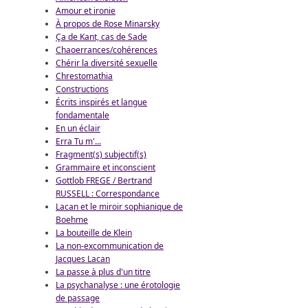
Amour et ironie
À propos de Rose Minarsky
Ça de Kant, cas de Sade
Chaoerrances/cohérences
Chérir la diversité sexuelle
Chrestomathia
Constructions
Écrits inspirés et langue
fondamentale
En un éclair
Erra Tu m'...
Fragment(s) subjectif(s)
Grammaire et inconscient
Gottlob FREGE / Bertrand
RUSSELL : Correspondance
Lacan et le miroir sophianique de
Boehme
La bouteille de Klein
La non-excommunication de
Jacques Lacan
La passe à plus d'un titre
La psychanalyse : une érotologie
de passage