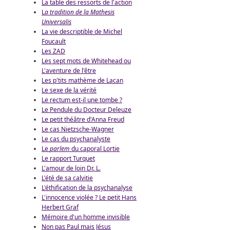
La table des ressorts de l'action
L
a tradition de la Mathesis
Universalis
La vie descriptible de Michel
Foucault
Les ZAD
Les sept mots de Whitehead ou
L'aventure de l'être
Les p'tits mathème de Lacan
Le sexe de la vérité
Le rectum est-il une tombe ?
Le Pendule du Docteur Deleuze
Le petit théâtre d'Anna Freud
Le cas Nietzsche-Wagner
Le cas du psychanalyste
Le
parlem
du caporal Lortie
Le rapport Turquet
L'amour de loin Dr. L.
L'été de sa calvitie
L'éthification de la psychanalyse
L'innocence violée ? Le petit Hans
Herbert Graf
Mémoire d'un homme invisible
Non pas Paul mais Jésus