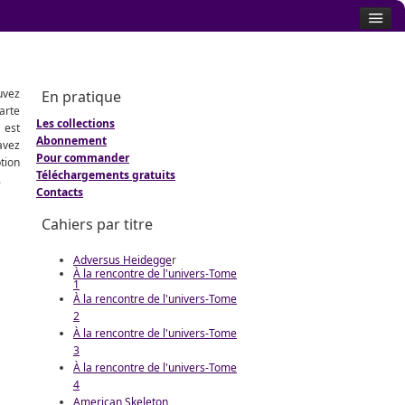
uvez
En pratique
arte
Les collections
 est
Abonnement
avez
Pour commander
tion
Téléchargements gratuits
.
Contacts
Cahiers par titre
Adversus Heidegge
r
À la rencontre de l'univers-Tome
1
À la rencontre de l'univers-Tome
2
À la rencontre de l'univers-Tome
3
À la rencontre de l'univers-Tome
4
American Skeleton