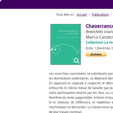
Vous êtes ici :
Accueil
Publications
Chaoerranc
Anarchies couro
Marco Candore
Collection La m
ISSN : 1284-8166, 
Les anarchies couronnées se substituent aux
les distributions sédentaires, se déploient da
En opposant la capacité à respecter le déli
enfourche le même cheval de bataille que Jea
notre participation n’exclut pas les fous, au co
l’extrême du texte supportable, Antonin Art
Et le Deleuze de Différence et répétition e
machiniques et désirantes. La chaoerrance qu
de leur travail commun.