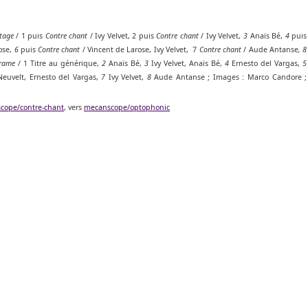
tage
/ 1 puis
Contre chant
/ Ivy Velvet, 2 puis
Contre chant
/ Ivy Velvet,
3
Anaïs Bé,
4
puis
ose,
6
puis
Contre chant
/ Vincent de Larose, Ivy Velvet, 7
Contre chant
/ Aude Antanse
, 8
rame
/ 1 Titre au générique,
2
Anaïs Bé,
3
Ivy Velvet, Anaïs Bé,
4
Ernesto del Vargas,
5
euvelt, Ernesto del Vargas,
7
Ivy Velvet,
8
Aude Antanse ; Images : Marco Candore ;
cope/contre-chant
, vers
mecanscope/optophonic