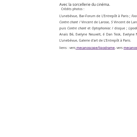
Avec la sorcellerie du cinéma.
Crédits photos :
L'unebévue, Bar-Forum de L'Entrepôt à Paris ;
Foo
Contre chant
/ Vincent de Larose,
5
Vincent de Lar
puis
Contre chant
et
Optophoniac
/ disque ;
Lipod
Anaïs Bé, Evelyne Neuvelt,
6
Dan Tesk, Evelyne N
L'unebévue, Galerie d'art de L'Entrepôt à Paris.
liens : vers
mecanoscope/lipodrame
, vers
mecanos