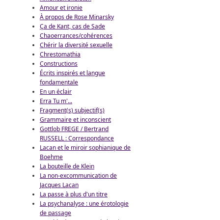
Amour et ironie
À propos de Rose Minarsky
Ça de Kant, cas de Sade
Chaoerrances/cohérences
Chérir la diversité sexuelle
Chrestomathia
Constructions
Écrits inspirés et langue
fondamentale
En un éclair
Erra Tu m'...
Fragment(s) subjectif(s)
Grammaire et inconscient
Gottlob FREGE / Bertrand
RUSSELL : Correspondance
Lacan et le miroir sophianique de
Boehme
La bouteille de Klein
La non-excommunication de
Jacques Lacan
La passe à plus d'un titre
La psychanalyse : une érotologie
de passage