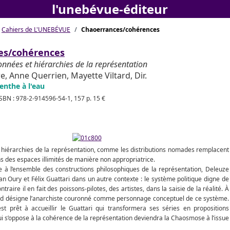
l'unebévue-éditeur
Cahiers de L'UNEBÉVUE
Chaoerrances/cohérences
es/cohérenc
es
nnées et hiérarchies de la représentation
, Anne Querrien, Mayette Viltard, Dir.
enthe à l'eau
ISBN : 978-2-914596-54-1, 157 p. 15 €
 hiérarchies de la représentation, comme les distributions nomades remplacent
ns des espaces illimités de manière non appropriatrice.
re à l’ensemble des constructions philosophiques de la représentation, Deleuze
n Oury et Félix Guattari dans un autre contexte : le système politique digne de
ntraire il en fait des poissons-pilotes, des artistes, dans la saisie de la réalité. À
aud désigne l’anarchiste couronné comme personnage conceptuel de ce système.
st prêt à accueillir le Guattari qui transformera ses séries en propositions
i s’oppose à la cohérence de la représentation deviendra la Chaosmose à l’issue