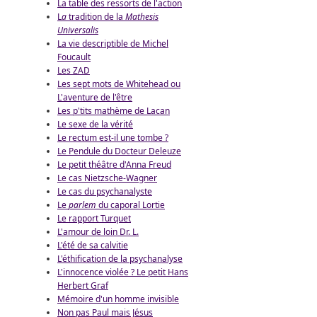
La table des ressorts de l'action
L
a
tradition de la
Mathesis
Universalis
La vie descriptible de Michel
Foucault
Les ZAD
Les sept mots de Whitehead ou
L'aventure de l'être
Les p'tits mathème de Lacan
Le sexe de la vérité
Le rectum est-il une tombe ?
Le Pendule du Docteur Deleuze
Le petit théâtre d'Anna Freud
Le cas Nietzsche-Wagner
Le cas du psychanalyste
Le
parlem
du caporal Lortie
Le rapport Turquet
L'amour de loin Dr. L.
L'été de sa calvitie
L'éthification de la psychanalyse
L'innocence violée ? Le petit Hans
Herbert Graf
Mémoire d'un homme invisible
Non pas Paul mais Jésus