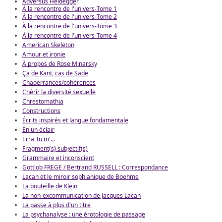
Adversus Heidegge
r
À la rencontre de l'univers-Tome 1
À la rencontre de l'univers-Tome 2
À la rencontre de l'univers-Tome 3
À la rencontre de l'univers-Tome 4
American Skeleton
Amour et ironie
À propos de Rose Minarsky
Ça de Kant, cas de Sade
Chaoerrances/cohérences
Chérir la diversité sexuelle
Chrestomathia
Constructions
Écrits inspirés et langue fondamentale
En un éclair
Erra Tu m'...
Fragment(s) subjectif(s)
Grammaire et inconscient
Gottlob FREGE / Bertrand RUSSELL : Correspondance
Lacan et le miroir sophianique de Boehme
La bouteille de Klein
La non-excommunication de Jacques Lacan
La passe à plus d'un titre
La psychanalyse : une érotologie de passage