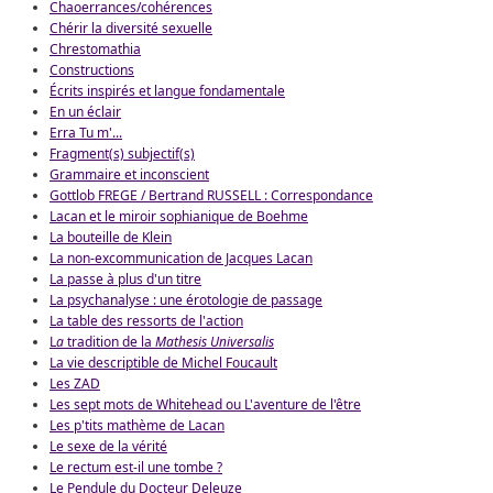
Chaoerrances/cohérences
Chérir la diversité sexuelle
Chrestomathia
Constructions
Écrits inspirés et langue fondamentale
En un éclair
Erra Tu m'...
Fragment(s) subjectif(s)
Grammaire et inconscient
Gottlob FREGE / Bertrand RUSSELL : Correspondance
Lacan et le miroir sophianique de Boehme
La bouteille de Klein
La non-excommunication de Jacques Lacan
La passe à plus d'un titre
La psychanalyse : une érotologie de passage
La table des ressorts de l'action
L
a
tradition de la
Mathesis Universalis
La vie descriptible de Michel Foucault
Les ZAD
Les sept mots de Whitehead ou L'aventure de l'être
Les p'tits mathème de Lacan
Le sexe de la vérité
Le rectum est-il une tombe ?
Le Pendule du Docteur Deleuze