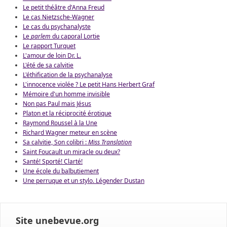
Le petit théâtre d'Anna Freud
Le cas Nietzsche-Wagner
Le cas du psychanalyste
Le
parlem
du caporal Lortie
Le rapport Turquet
L'amour de loin Dr. L.
L'été de sa calvitie
L'éthification de la psychanalyse
L'innocence violée ? Le petit Hans Herbert Graf
Mémoire d'un homme invisible
Non pas Paul mais Jésus
Platon et la réciprocité érotique
Raymond Roussel à la Une
Richard Wagner meteur en scène
Sa calvitie, Son colibri :
Miss Translation
Saint Foucault un miracle ou deux?
Santé! Sporté! Clarté!
Une école du balbutiement
Une perruque et un stylo. Légender Dustan
Site unebevue.org