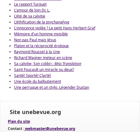
Le rapport Turquet
L'amour de loin Dr. L.
L'été de sa calvitie
L'éthification de la psychanalyse
L'innocence violée ? Le petit Hans Herbert Graf
Mémoire d'un homme invisible
Non pas Paul mais Jésus
Platon et la réciprocité érotique
Raymond Roussel à la Une
Richard Wagner meteur en scène
Sa calvitie, Son colibri :
Miss Translation
Saint Foucault un miracle ou deux?
Santé! Sporté! Clarté!
Une école du balbutiement
Une perruque et un stylo. Légender Dustan
Site unebevue.org
Plan du site
Contact :
webmaster@unebevue.org