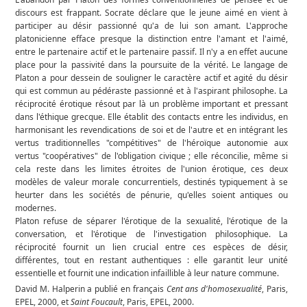
discours est frappant. Socrate déclare que le jeune aimé en vient à
participer au désir passionné qu'a de lui son amant. L'approche
platonicienne efface presque la distinction entre l'amant et l'aimé,
entre le partenaire actif et le partenaire passif. Il n'y a en effet aucune
place pour la passivité dans la poursuite de la vérité. Le langage de
Platon a pour dessein de souligner le caractère actif et agité du désir
qui est commun au pédéraste passionné et à l'aspirant philosophe. La
réciprocité érotique résout par là un problème important et pressant
dans l'éthique grecque. Elle établit des contacts entre les individus, en
harmonisant les revendications de soi et de l'autre et en intégrant les
vertus traditionnelles "compétitives" de l'héroïque autonomie aux
vertus "coopératives" de l'obligation civique ; elle réconcilie, même si
cela reste dans les limites étroites de l'union érotique, ces deux
modèles de valeur morale concurrentiels, destinés typiquement à se
heurter dans les sociétés de pénurie, qu'elles soient antiques ou
modernes.
Platon refuse de séparer l'érotique de la sexualité, l'érotique de la
conversation, et l'érotique de l'investigation philosophique. La
réciprocité fournit un lien crucial entre ces espèces de désir,
différentes, tout en restant authentiques : elle garantit leur unité
essentielle et fournit une indication infaillible à leur nature commune.
David M. Halperin a publié en français
Cent ans d'homosexualité
, Paris,
EPEL, 2000, et
Saint Foucault
, Paris, EPEL, 2000.