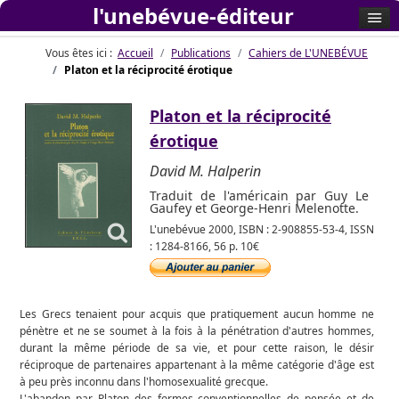
l'unebévue-éditeur
Vous êtes ici :
Accueil
Publications
Cahiers de L'UNEBÉVUE
Platon et la réciprocité érotique
Platon et la réciprocité
érotique
David M. Halperin
Traduit de l'américain par Guy Le
Gaufey et George-Henri Melenotte.
L'unebévue 2000, ISBN : 2-908855-53-4, ISSN
: 1284-8166, 56 p. 10€
Les Grecs tenaient pour acquis que pratiquement aucun homme ne
pénètre et ne se soumet à la fois à la pénétration d'autres hommes,
durant la même période de sa vie, et pour cette raison, le désir
réciproque de partenaires appartenant à la même catégorie d'âge est
à peu près inconnu dans l'homosexualité grecque.
L'abandon par Platon des formes conventionnelles de pensée et de