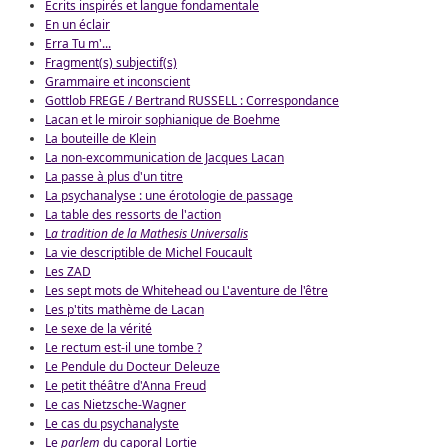
Écrits inspirés et langue fondamentale
En un éclair
Erra Tu m'...
Fragment(s) subjectif(s)
Grammaire et inconscient
Gottlob FREGE / Bertrand RUSSELL : Correspondance
Lacan et le miroir sophianique de Boehme
La bouteille de Klein
La non-excommunication de Jacques Lacan
La passe à plus d'un titre
La psychanalyse : une érotologie de passage
La table des ressorts de l'action
L
a tradition de la Mathesis Universalis
La vie descriptible de Michel Foucault
Les ZAD
Les sept mots de Whitehead ou L'aventure de l'être
Les p'tits mathème de Lacan
Le sexe de la vérité
Le rectum est-il une tombe ?
Le Pendule du Docteur Deleuze
Le petit théâtre d'Anna Freud
Le cas Nietzsche-Wagner
Le cas du psychanalyste
Le
parlem
du caporal Lortie