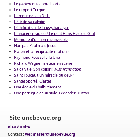
Le
parlem
du caporal Lortie
Le rapport Turquet
L'amour de loin Dr. L.
L'été de sa calvitie
L'éthification de la psychanalyse
L'innocence violée ? Le petit Hans Herbert Graf
Mémoire d'un homme invisible
Non pas Paul mais Jésus
Platon et la réciprocité érotique
Raymond Roussel à la Une
Richard Wagner meteur en scène
Sa calvitie, Son colibri :
Miss Translation
Saint Foucault un miracle ou deux?
Santé! Sporté! Clarté!
Une école du balbutiement
Une perruque et un stylo. Légender Dustan
Site unebevue.org
Plan du site
Contact :
webmaster@unebevue.org