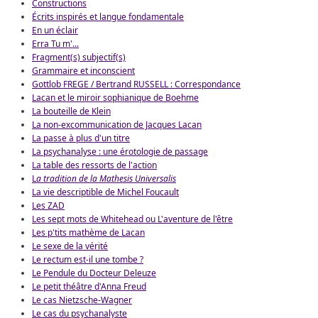
Constructions
Écrits inspirés et langue fondamentale
En un éclair
Erra Tu m'...
Fragment(s) subjectif(s)
Grammaire et inconscient
Gottlob FREGE / Bertrand RUSSELL : Correspondance
Lacan et le miroir sophianique de Boehme
La bouteille de Klein
La non-excommunication de Jacques Lacan
La passe à plus d'un titre
La psychanalyse : une érotologie de passage
La table des ressorts de l'action
L
a tradition de la Mathesis Universalis
La vie descriptible de Michel Foucault
Les ZAD
Les sept mots de Whitehead ou L'aventure de l'être
Les p'tits mathème de Lacan
Le sexe de la vérité
Le rectum est-il une tombe ?
Le Pendule du Docteur Deleuze
Le petit théâtre d'Anna Freud
Le cas Nietzsche-Wagner
Le cas du psychanalyste