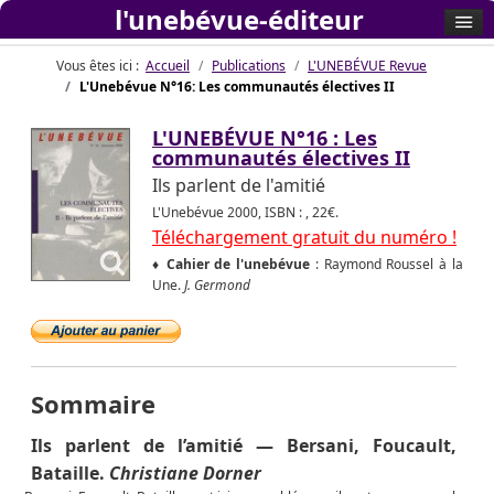
l'unebévue-éditeur
Vous êtes ici :
Accueil
Publications
L'UNEBÉVUE Revue
L'Unebévue N°16: Les communautés électives II
L'UNEBÉVUE N°16 : Les
communautés électives II
Ils parlent de l'amitié
L'Unebévue 2000, ISBN : , 22€.
Téléchargement gratuit du numéro !
♦ Cahier de l'unebévue
: Raymond Roussel à la
Une.
J. Germond
Sommaire
Ils parlent de l’amitié — Bersani, Foucault,
Bataille.
Christiane Dorner