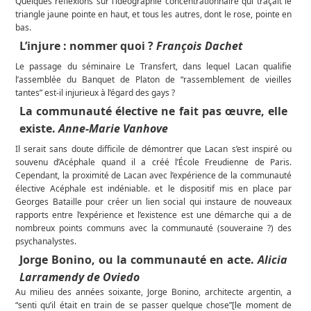
Quelques réflexions sur l’idéographie concentrationnaire qui traçait le
triangle jaune pointe en haut, et tous les autres, dont le rose, pointe en
bas.
L’injure : nommer quoi ?
François Dachet
Le passage du séminaire Le Transfert, dans lequel Lacan qualifie
l’assemblée du Banquet de Platon de “rassemblement de vieilles
tantes” est-il injurieux à l’égard des gays ?
La communauté élective ne fait pas œuvre, elle
existe.
Anne-Marie Vanhove
Il serait sans doute difficile de démontrer que Lacan s’est inspiré ou
souvenu d’Acéphale quand il a créé l’École Freudienne de Paris.
Cependant, la proximité de Lacan avec l’expérience de la communauté
élective Acéphale est indéniable. et le dispositif mis en place par
Georges Bataille pour créer un lien social qui instaure de nouveaux
rapports entre l’expérience et l’existence est une démarche qui a de
nombreux points communs avec la communauté (souveraine ?) des
psychanalystes.
Jorge Bonino, ou la communauté en acte.
Alicia
Larramendy de Oviedo
Au milieu des années soixante, Jorge Bonino, architecte argentin, a
“senti qu’il était en train de se passer quelque chose”[le moment de