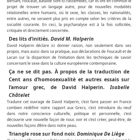
Bersani, Foucault, Bataille sont ici rassemblés, car ils ont en commun le
projet de trouver un langage autre, pour de nouvelles modalités
relationelles entre humains, où le sexe, les classes, les nationalités,
entre autres, ne seraient plus pris en compte selon les critères de la
socialité courante. En ceci, la psychanalyse est à la fois sollicitée,
critiquée et directement concernée.
Des lits d’initiés.
David M. Halperin
David Halperin déclare ici donner raison, non seulement dans ses
propos, mais aussi dans sa pratique, aux déclarations de Foucault et de
Lacan sur la disparition de l’initiation dans les techniques de savoir
concernant le sexe dans la culture européenne contemporaine.
Ça ne se dit pas. À propos de la traduction de
Cent ans d’homosexualité et autres essais sur
l’amour grec, de David Halperin.
Isabelle
Châtelet
Traduire cet ouvrage de David Halperin, c’est faire passer en France
combien redéfinir notre rapport aux Grecs, c’est introduire du neuf
dans notre conscience culturelle, politique et personnelle, c’est
découvrie une nouvelle façon de nous voir et c’est créer, peut-être, de
nouvelles façons d’être dans notre peau.
Triangle rose sur fond noir.
Dominique De Liège