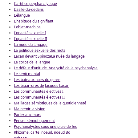
L'artifice psychanalytique
L'asile-du-dedans
L'élangue
L'habitude du signifiant
L'objet-machine
L'opacité sexuelle I
L'opacité sexuelle II
La nuée du langage
La politique sexuelle des mots
Lacan devant Spinoza
La nuée du langage
Le corps de la langue
Le défaut d'unitude. Analycité de la psychanalyse
Le senti mental
Les bateaux noirs du genre
Les bigarrures de Jacques Lacan
Les communautés électives I
Les communautés électives II
Maillages sémiotiques de la quotidienneté
Maintenir la vision
Parler aux murs
Penser sémiotiquement
Psychanalystes sous une pluie de feu
Rhizome, carte, noeud, noeud Bo