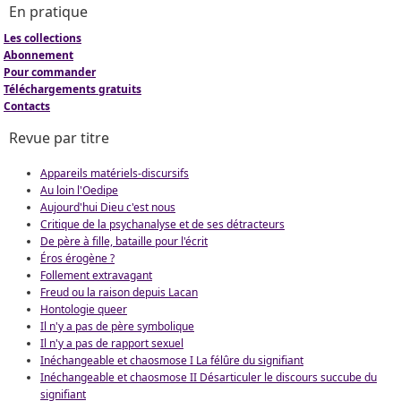
En pratique
Les collections
Abonnement
Pour commander
Téléchargements gratuits
Contacts
Revue par titre
Appareils matériels-discursifs
Au loin l'Oedipe
Aujourd'hui Dieu c'est nous
Critique de la psychanalyse et de ses détracteurs
De père à fille, bataille pour l'écrit
Éros érogène ?
Follement extravagant
Freud ou la raison depuis Lacan
Hontologie queer
Il n'y a pas de père symbolique
Il n'y a pas de rapport sexuel
Inéchangeable et chaosmose I La félûre du signifiant
Inéchangeable et chaosmose II Désarticuler le discours succube du
signifiant