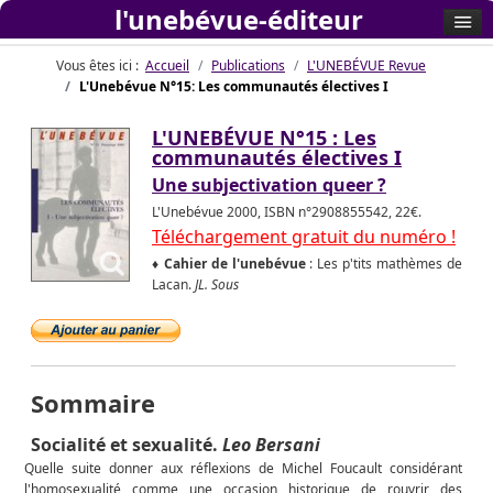
l'unebévue-éditeur
Vous êtes ici :
Accueil
Publications
L'UNEBÉVUE Revue
L'Unebévue N°15: Les communautés électives I
L'UNEBÉVUE N°15 : Les
communautés électives I
Une subjectivation queer ?
L'Unebévue 2000, ISBN n°2908855542, 22€.
Téléchargement gratuit du numéro !
♦ Cahier de l'unebévue
: Les p'tits mathèmes de
Lacan.
JL. Sous
Sommaire
Socialité et sexualité.
Leo Bersani
Quelle suite donner aux réflexions de Michel Foucault considérant
l'homosexualité comme une occasion historique de rouvrir des