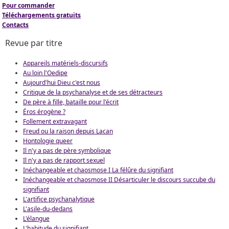
Pour commander
Téléchargements gratuits
Contacts
Revue par titre
Appareils matériels-discursifs
Au loin l'Oedipe
Aujourd'hui Dieu c'est nous
Critique de la psychanalyse et de ses détracteurs
De père à fille, bataille pour l'écrit
Éros érogène ?
Follement extravagant
Freud ou la raison depuis Lacan
Hontologie queer
Il n'y a pas de père symbolique
Il n'y a pas de rapport sexuel
Inéchangeable et chaosmose I La félûre du signifiant
Inéchangeable et chaosmose II Désarticuler le discours succube du
signifiant
L'artifice psychanalytique
L'asile-du-dedans
L'élangue
L'habitude du signifiant