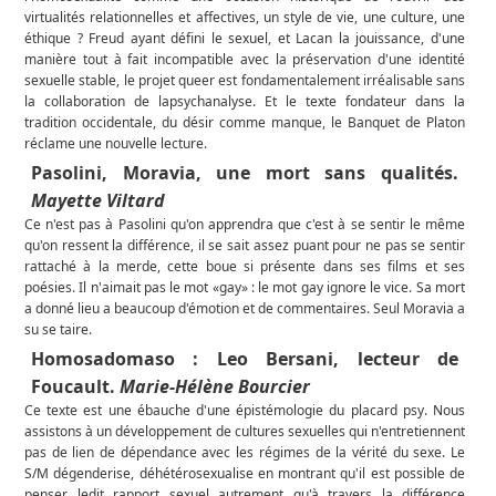
virtualités relationnelles et affectives, un style de vie, une culture, une
éthique ? Freud ayant défini le sexuel, et Lacan la jouissance, d'une
manière tout à fait incompatible avec la préservation d'une identité
sexuelle stable, le projet queer est fondamentalement irréalisable sans
la collaboration de lapsychanalyse. Et le texte fondateur dans la
tradition occidentale, du désir comme manque, le Banquet de Platon
réclame une nouvelle lecture.
Pasolini, Moravia, une mort sans qualités.
Mayette Viltard
Ce n'est pas à Pasolini qu'on apprendra que c'est à se sentir le même
qu'on ressent la différence, il se sait assez puant pour ne pas se sentir
rattaché à la merde, cette boue si présente dans ses films et ses
poésies. Il n'aimait pas le mot «gay» : le mot gay ignore le vice. Sa mort
a donné lieu a beaucoup d'émotion et de commentaires. Seul Moravia a
su se taire.
Homosadomaso : Leo Bersani, lecteur de
Foucault.
Marie-Hélène Bourcier
Ce texte est une ébauche d'une épistémologie du placard psy. Nous
assistons à un développement de cultures sexuelles qui n'entretiennent
pas de lien de dépendance avec les régimes de la vérité du sexe. Le
S/M dégenderise, déhétérosexualise en montrant qu'il est possible de
penser ledit rapport sexuel autrement qu'à travers la différence