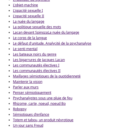
L'objet-machine
L'opacité sexuelle I
L'opacité sexuelle II
La nuée du langage
La politique sexuelle des mots
Lacan devant Spinoza
La nuée du langage
Le corps de la langue
Le défaut d'unitude. Analycité de la psychanalyse
Le senti mental
Les bateaux noirs du genre
Les bigarrures de Jacques Lacan
Les communautés électives I
Les communautés électives II
Maillages sémiotiques de la quotidienneté
Maintenir la vision
Parler aux murs
Penser sémiotiquement
Psychanalystes sous une pluie de feu
Rhizome, carte, noeud, noeud Bo
Robopsy
Sémiotiques d'enfance
Totem et tabou, un produit névrotique
Un jour sans Freud