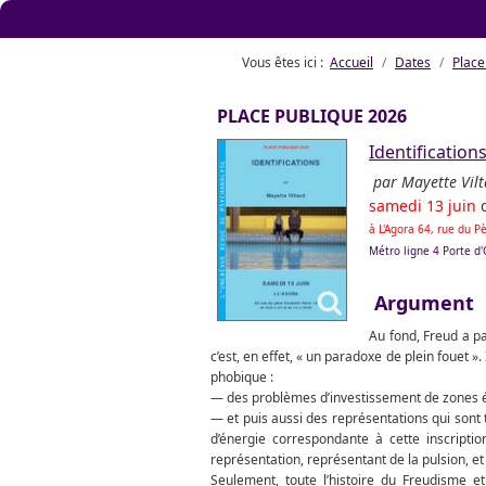
Vous êtes ici :
Accueil
Dates
Place
PLACE PUBLIQUE 2026
Identification
par Mayette Vilt
samedi 13 juin
à L'Agora 64, rue du 
Métro ligne 4 Porte d
Argument
Au fond, Freud a p
c’est, en effet, « un paradoxe de plein fouet ».
phobique :
— des problèmes d’investissement de zones ér
— et puis aussi des représentations qui sont
d’énergie correspondante à cette inscripti
représentation, représentant de la pulsion, et i
Seulement, toute l’histoire du Freudisme et