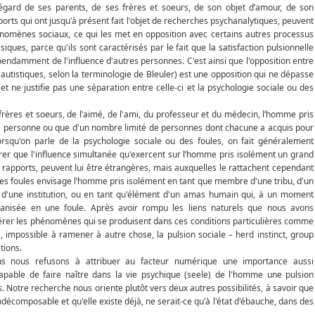
'égard de ses parents, de ses frères et soeurs, de son objet d’amour, de son
orts qui ont jusqu'à présent fait l'objet de recherches psychanalytiques, peuvent
nomènes sociaux, ce qui les met en opposition avec certains autres processus
ues, parce qu'ils sont caractérisés par le fait que la satisfaction pulsionnelle
endamment de l'influence d'autres personnes. C'est ainsi que l'opposition entre
(autistiques, selon la terminologie de Bleuler) est une opposition qui ne dépasse
 et ne justifie pas une séparation entre celle-ci et la psychologie sociale ou des
frères et soeurs, de l’aimé, de l'ami, du professeur et du médecin, l’homme pris
ule personne ou que d'un nombre limité de personnes dont chacune a acquis pour
orsqu'on parle de la psychologie sociale ou des foules, on fait généralement
rer que l'influence simultanée qu'exercent sur l’homme pris isolément un grand
apports, peuvent lui être étrangères, mais auxquelles le rattachent cependant
e des foules envisage l’homme pris isolément en tant que membre d'une tribu, d'un
t, d'une institution, ou en tant qu'élément d'un amas humain qui, à un moment
anisée en une foule. Après avoir rompu les liens naturels que nous avons
érer les phénomènes qui se produisent dans ces conditions particulières comme
e, impossible à ramener à autre chose, la pulsion sociale – herd instinct, group
tions.
s nous refusons à attribuer au facteur numérique une importance aussi
capable de faire naître dans la vie psychique (seele) de l'homme une pulsion
. Notre recherche nous oriente plutôt vers deux autres possibilités, à savoir que
t indécomposable et qu'elle existe déjà, ne serait-ce qu'à l'état d'ébauche, dans des
.