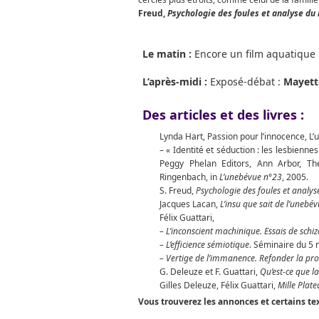
Freud,
Psychologie des foules et analyse du
Le matin :
Encore un film aquatique
L’après-midi :
Exposé-débat :
Mayette
Des articles et des livres :
Lynda Hart, Passion pour l’innocence, L
– « Identité et séduction : les lesbienn
Peggy Phelan Editors, Ann Arbor, Th
Ringenbach, in
L’unebévue n°23
, 2005.
S. Freud,
Psychologie des foules et analys
Jacques Lacan,
L’insu que sait de l’unebé
Félix Guattari,
– L’inconscient machinique. Essais de schi
– L’efficience sémiotique
. Séminaire du 5 
– Vertige de l’immanence. Refonder la pro
G. Deleuze et F. Guattari,
Qu’est-ce que la
Gilles Deleuze, Félix Guattari,
Mille Plat
Vous trouverez les annonces et certains t