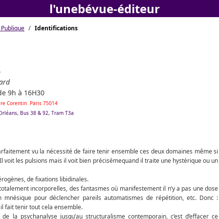
l'unebévue-éditeur
 Publique
Identifications
s
ard
de 9h à 16H30
Père Corentin Paris 75014
'Orléans, Bus 38 & 92, Tram T3a
arfaitement vu la nécessité de faire tenir ensemble ces deux domaines même si
 Il voit les pulsions mais il voit bien précisémequand il traite une hystérique ou un
ogènes, de fixations libidinales.
 totalement incorporelles, des fantasmes où manifestement il n’y a pas une dose
on mnésique pour déclencher pareils automatismes de répétition, etc. Donc :
l fait tenir tout cela ensemble.
 de la psychanalyse jusqu’au structuralisme contemporain, c’est d’effacer ce