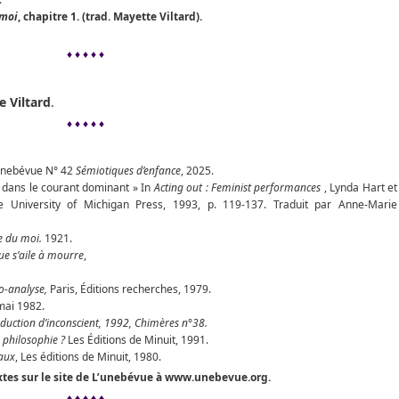
 moi
, chapitre 1. (trad. Mayette Viltard).
♦ ♦ ♦ ♦ ♦
 Viltard
.
♦ ♦ ♦ ♦ ♦
’unebévue N° 42
Sémiotiques d’enfance
, 2025.
es dans le courant dominant » In
Acting out : Feminist performances
, Lynda Hart et
e University of Michigan Press, 1993, p. 119-137. Traduit par Anne-Marie
e du moi.
1921.
vue s’aile à mourre
,
zo-analyse,
Paris, Éditions recherches, 1979.
mai 1982.
duction d’inconscient, 1992, Chimères n°38.
 philosophie ?
Les Éditions de Minuit, 1991.
eaux
, Les éditions de Minuit, 1980.
extes sur le site de L’unebévue à www.unebevue.org.
♦ ♦ ♦ ♦ ♦