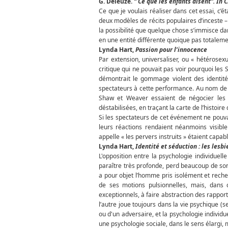
G. Deleuze.
“ Ce que les enfants disent”. In C
Ce que je voulais réaliser dans cet essai, c’
deux modèles de récits populaires d’inceste – 
la possibilité que quelque chose s’immisce dan
en une entité différente quoique pas totaleme
Lynda Hart,
Passion pour l’innocence
Par extension, universaliser, ou « hétérosex
critique qui ne pouvait pas voir pourquoi les
démontrait le gommage violent des identité
spectateurs à cette performance. Au nom de la
Shaw et Weaver essaient de négocier les ca
déstabilisées, en traçant la carte de l’histoire
Si les spectateurs de cet événement ne pouva
leurs réactions rendaient néanmoins visible
appelle « les pervers instruits » étaient capabl
Lynda Hart,
Identité et séduction : les les
L'opposition entre la psychologie individuell
paraître très profonde, perd beaucoup de son 
a pour objet l’homme pris isolément et recherc
de ses motions pulsionnelles, mais, dans 
exceptionnels, à faire abstraction des rapport
l’autre joue toujours dans la vie psychique (
ou d'un adversaire, et la psychologie indivi
une psychologie sociale, dans le sens élargi, 