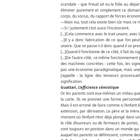
scandale – que Freud ait eu la folie au dépar
éliminer purement et simplement ce domaine
corps, du socius, du rapport de forces écono
—Mais oui, tout cela existe bien sûr mais ce n’
—Si ! justement c’est aussi l’inconscient.
[…]Cela commence avec le trait unaire, avec 
…]Il y a donc fabrication de ce que l’on pe
unaire. Que se passe-t-il donc quand il se p
[…]Quand il fonctionne de ce côté, il fait du s
[…]De l’autre côté, ce même fonctionnement p
des machines concrètes : cette fois, les sig
pas une économie paradigmatique, mais une é
j’appelle : la ligne des tenseurs processue
signification.
Guattari,
L’efficience sémiotique
Or les parents sont eux-mêmes un milieu que l’
la carte. Ils ne prennet une forme personne
Mais il est erroné de faire comme si l’enfant é
extension, par dérivation. Le père et la mère 
moment où l’enfant n’est déjà plongé dans un
le rôle d’ouvreurs ou de fermeurs de portes
sont toujours en position dans un monde qui 
auquel les parents se définissent, comme des 