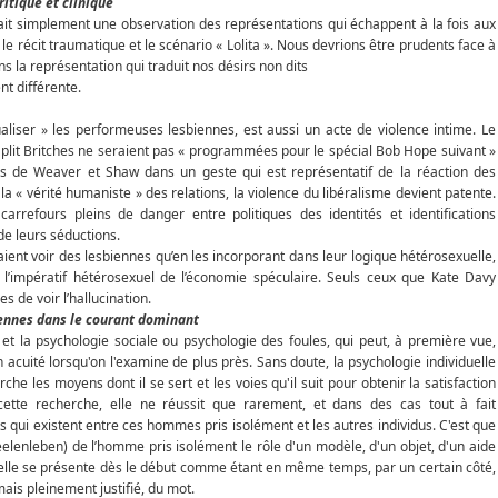
ritique et clinique
était simplement une observation des représentations qui échappent à la fois aux
le récit traumatique et le scénario « Lolita ». Nous devrions être prudents face à
s la représentation qui traduit nos désirs non dits
nt différente.
ualiser » les performeuses lesbiennes, est aussi un acte de violence intime. Le
 Split Britches ne seraient pas « programmées pour le spécial Bob Hope suivant »
s de Weaver et Shaw dans un geste qui est représentatif de la réaction des
 « vérité humaniste » des relations, la violence du libéralisme devient patente.
rrefours pleins de danger entre politiques des identités et identifications
 de leurs séductions.
ient voir des lesbiennes qu’en les incorporant dans leur logique hétérosexuelle,
 l’impératif hétérosexuel de l’économie spéculaire. Seuls ceux que Kate Davy
es de voir l’hallucination.
biennes dans le courant dominant
e et la psychologie sociale ou psychologie des foules, qui peut, à première vue,
acuité lorsqu'on l'examine de plus près. Sans doute, la psychologie individuelle
he les moyens dont il se sert et les voies qu'il suit pour obtenir la satisfaction
cette recherche, elle ne réussit que rarement, et dans des cas tout à fait
s qui existent entre ces hommes pris isolément et les autres individus. C'est que
seelenleben) de l’homme pris isolément le rôle d'un modèle, d'un objet, d'un aide
duelle se présente dès le début comme étant en même temps, par un certain côté,
mais pleinement justifié, du mot.