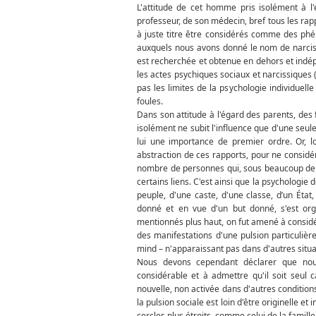
L'attitude de cet homme pris isolément à l
professeur, de son médecin, bref tous les rapp
à juste titre être considérés comme des phé
auxquels nous avons donné le nom de narcissiq
est recherchée et obtenue en dehors et indép
les actes psychiques sociaux et narcissiques 
pas les limites de la psychologie individuelle
foules.
Dans son attitude à l'égard des parents, des 
isolément ne subit l'influence que d'une se
lui une importance de premier ordre. Or, l
abstraction de ces rapports, pour ne considé
nombre de personnes qui, sous beaucoup de r
certains liens. C'est ainsi que la psychologi
peuple, d'une caste, d'une classe, d’un Éta
donné et en vue d'un but donné, s'est org
mentionnés plus haut, on fut amené à consid
des manifestations d'une pulsion particulièr
mind – n'apparaissant pas dans d'autres situa
Nous devons cependant déclarer que nou
considérable et à admettre qu'il soit seul 
nouvelle, non activée dans d'autres conditions
la pulsion sociale est loin d'être originelle e
cercles plus étroits, comme celui de la famille