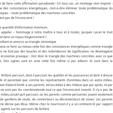
t de faire cette affirmation paradoxale ! En tous cas, un montage s’est imposé :
 des consistances énergétiques, c’est-à-dire éliminer toute problématique du
miques – toute problématique des machines concrètes.
est pas de l’inconscient !
la quantité d’information minimum.
ut appeler – hommage à notre maître à tous et à toutes, Jacques Lacan le trait
rend dans un noyau d’agencement ?.
ignifiant et amorce un triangle sémiotique
eut se faire au niveau cette fois des consistances énergétiques comme triangle
nes ne font pas des boucles et des redondances de signification, ne développent
conomie praxique ; c’est donc le triangle des machines concrètes avec ce que
ls. Des signes sont en acte cette fois même si par ailleurs ils sont dans la
enfant parcourt, dont il parcourt les qualités et les puissances et dont il dresse
lle et parentale que comme les représentants d’unmilieu dans un autre milieu.
tait d’abord limité à ses parents, etn’accédait à des milieux que par après, et par
ne sont pas les coordonnéesde tout ce que l’inconscient investit. Il n’y a pas de
 milieu actuel qu’il parcourt, où les parents comme personnes jouent seulement
, de gardiens de seuils, de connecteurs ou déconnecteurs de zones. Les parents
ne dérive pas d’eux. Même chez le nourrisson il y a un continent-lit par rapport
agents sur les parcours de l’enfant.