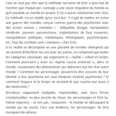
Cela ne veut pas dire que la méthode narrative de Dick a pour but de
montrer que chaque per- sonnage a une vision singulière du monde ou
qu’il possède un monde en propre. Il n’y a aucun relativisme chez Dick.
Sa méthode n’a en réalité qu’un seul but : il s’agit de mettre en scène
une guerre des mondes conçue comme guerre des psychismes avec
des armes surtout « mentales » : télépathie, drogue, manipulation
cérébrale, pouvoirs paranormaux, implantations de faux souvenirs,
manipulations politiques, médiatiques, théologiques, psychiatriques,
etc. Tous les combats sont « mentaux » chez Dick.
Si la réalité se décompose en une pluralité de mondes divergents qui
ne cessent d’interférer les uns avec les autres, on comprend que toutes
les catégories classiques qui organisent la « réalité » volent en éclats.
Comment pourrait-il y avoir un régime causal universel si, dans ce
monde, surviennent des phénomènes qui obéissent aux lois d’un autre
monde ? Comment les personnages peuvent-ils être assurés de leur
identité si leur psychisme est sous l’emprise d’autres psychismes ? Et
comment l’espace et le temps ne seraient-ils pas soumis eux aussi à
des distorsions ?
Bricoleurs vaguement inadaptés, imprévisibles, avec leurs forces
irresponsables, au plus proche du chaos, les personnages et Dick lui-
même réparent, – et non pas, restaurent – le monde en détraquant le
monde qui les exclut. C’est une évidence, les personnages de Dick
manquent de sérieux.