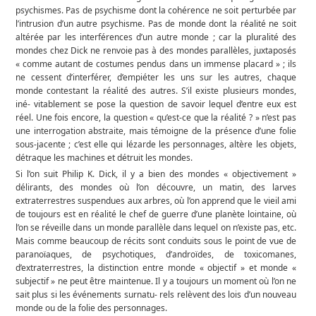
psychismes. Pas de psychisme dont la cohérence ne soit perturbée par
l’intrusion d’un autre psychisme. Pas de monde dont la réalité ne soit
altérée par les interférences d’un autre monde ; car la pluralité des
mondes chez Dick ne renvoie pas à des mondes parallèles, juxtaposés
« comme autant de costumes pendus dans un immense placard » ; ils
ne cessent d’interférer, d’empiéter les uns sur les autres, chaque
monde contestant la réalité des autres. S’il existe plusieurs mondes,
iné- vitablement se pose la question de savoir lequel d’entre eux est
réel. Une fois encore, la question « qu’est-ce que la réalité ? » n’est pas
une interrogation abstraite, mais témoigne de la présence d’une folie
sous-jacente ; c’est elle qui lézarde les personnages, altère les objets,
détraque les machines et détruit les mondes.
Si l’on suit Philip K. Dick, il y a bien des mondes « objectivement »
délirants, des mondes où l’on découvre, un matin, des larves
extraterrestres suspendues aux arbres, où l’on apprend que le vieil ami
de toujours est en réalité le chef de guerre d’une planète lointaine, où
l’on se réveille dans un monde parallèle dans lequel on n’existe pas, etc.
Mais comme beaucoup de récits sont conduits sous le point de vue de
paranoïaques, de psychotiques, d’androïdes, de toxicomanes,
d’extraterrestres, la distinction entre monde « objectif » et monde «
subjectif » ne peut être maintenue. Il y a toujours un moment où l’on ne
sait plus si les événements surnatu- rels relèvent des lois d’un nouveau
monde ou de la folie des personnages.