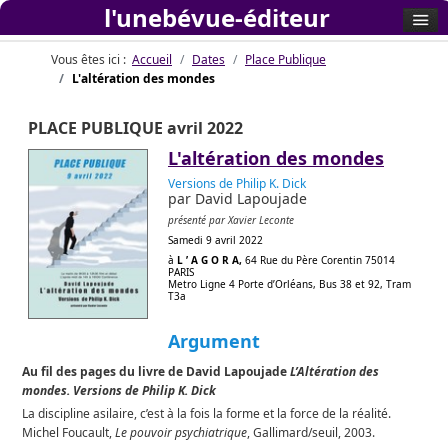
l'unebévue-éditeur
Vous êtes ici :
Accueil
Dates
Place Publique
L'altération des mondes
PLACE PUBLIQUE avril 2022
L'altération des mondes
Versions de Philip K. Dick
par David Lapoujade
présenté par Xavier Leconte
Samedi 9 avril 2022
à
L ’ A G O R A,
64 Rue du Père Corentin 75014
PARIS
Metro Ligne 4 Porte d’Orléans, Bus 38 et 92, Tram
T3a
Argument
Au fil des pages du livre de David Lapoujade
L’Altération des
mondes. Versions de Philip K. Dick
La discipline asilaire, c’est à la fois la forme et la force de la réalité.
Michel Foucault,
Le pouvoir psychiatrique
, Gallimard/seuil, 2003.