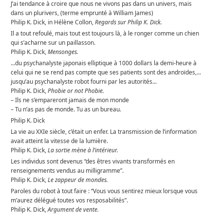
J’ai tendance à croire que nous ne vivons pas dans un univers, mais
dans un plurivers, (terme emprunté à William James)
Philip K. Dick, in Hélène Collon,
Regards sur Philip K. Dick.
Il a tout refoulé, mais tout est toujours là, à le ronger comme un chien
qui s’acharne sur un paillasson.
Philip K. Dick,
Mensonges.
...du psychanalyste japonais elliptique à 1000 dollars la demi-heure à
celui qui ne se rend pas compte que ses patients sont des androïdes,...
jusqu’au psychanalyste robot fourni par les autorités...
Philip K. Dick,
Phobie or not Phobie.
– Ils ne s’empareront jamais de mon monde
– Tu n’as pas de monde. Tu as un bureau.
Philip K. Dick
La vie au XXIe siècle, c’était un enfer. La transmission de l’information
avait atteint la vitesse de la lumière.
Philip K. Dick,
La sortie mène à l’intérieur.
Les individus sont devenus “des êtres vivants transformés en
renseignements vendus au milligramme”.
Philip K. Dick,
Le zappeur de mondes.
Paroles du robot à tout faire : “Vous vous sentirez mieux lorsque vous
m’aurez délégué toutes vos resposabilités”.
Philip K. Dick,
Argument de vente.