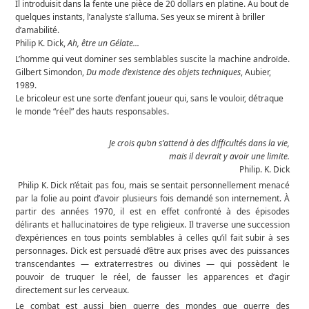
Il introduisit dans la fente une pièce de 20 dollars en platine. Au bout de
quelques instants, l’analyste s’alluma. Ses yeux se mirent à briller
d’amabilité.
Philip K. Dick,
Ah, être un Gélate...
L’homme qui veut dominer ses semblables suscite la machine androïde.
Gilbert Simondon,
Du mode d’existence des objets techniques
, Aubier,
1989.
Le bricoleur est une sorte d’enfant joueur qui, sans le vouloir, détraque
le monde “réel” des hauts responsables.
Je crois qu’on s’attend à des difficultés dans la vie,
mais il devrait y avoir une limite.
Philip. K. Dick
Philip K. Dick n’était pas fou, mais se sentait personnellement menacé
par la folie au point d’avoir plusieurs fois demandé son internement. À
partir des années 1970, il est en effet confronté à des épisodes
délirants et hallucinatoires de type religieux. Il traverse une succession
d’expériences en tous points semblables à celles qu’il fait subir à ses
personnages. Dick est persuadé d’être aux prises avec des puissances
transcendantes — extraterrestres ou divines — qui possèdent le
pouvoir de truquer le réel, de fausser les apparences et d’agir
directement sur les cerveaux.
Le combat est aussi bien guerre des mondes que guerre des