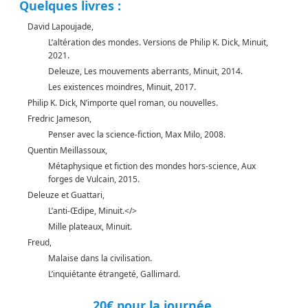
Quelques livres :
David Lapoujade,
L’altération des mondes. Versions de Philip K. Dick, Minuit,
2021.
Deleuze, Les mouvements aberrants, Minuit, 2014.
Les existences moindres, Minuit, 2017.
Philip K. Dick, N’importe quel roman, ou nouvelles.
Fredric Jameson,
Penser avec la science-fiction, Max Milo, 2008.
Quentin Meillassoux,
Métaphysique et fiction des mondes hors-science, Aux
forges de Vulcain, 2015.
Deleuze et Guattari,
L’anti-Œdipe, Minuit.</>
Mille plateaux, Minuit.
Freud,
Malaise dans la civilisation.
L’inquiétante étrangeté, Gallimard.
20€ pour la journée.