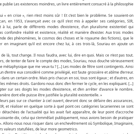
e publie Les existences moindres, un livre entièrement consacré à la philosophie
i « en crise », rien n’est moins sûr ! Et c’est bien le problème. Se souvient-on
an, en 1953, s’avançait avec ce qu’il s’est mis à appeler ses catégories, SIR,
 à lui, parle de différents modes d’existence, d’un pluralisme existentiel qui
as confondre réalité et existence, réalité et manière d’exister. Aux trois modes
 monde des phénomènes, le cosmos des choses et le royaume des fictions), que le
ser en imaginant qu’il est encore chez lui, à ces trois-là, Souriau en ajoute un
 là, tout change. Il nous faudra, avec lui, dire en quoi. Mais ce n’est pas tout.
cours, de tenter de faire le compte des modes, Souriau, nous douche sèrieusement
ne métaphysique que me veux-tu ? […] Les modes de l’être sont contingents. Ainsi
l’un d’entre eux considéré comme privilégié, est faute grossière et abîme d’erreur.
dans un certain ordre. Mais pris chacun en soi, tous sont égaux ; et d’autres, en
 les mêmes droits. Gardons-nous donc d’en fermer le cycle, en les expliquant. […]
pter sur ses doigts les modes d’existence, et d’en arrêter d’avance le nombre.
ière dont elle puisse être justifiée la pluralité existentielle. »
leurs pas sur ce chantier à ciel ouvert, devront donc se défaire des assurances,
SIR, et réaliser en quelque sorte à quel point ces catégories lacaniennes se sont
tachées de l’actualité qui les avait fait apparaître, de leur point d’accroche
s soixante-dix, celui qui s’emmêlait publiquement, nous avions besoin de pratiquer
. Allons-nous nous risquer dans un enchevêtrement où Symbolique, Imaginaire,
urs valeurs statufiées, de leur more geometrico.