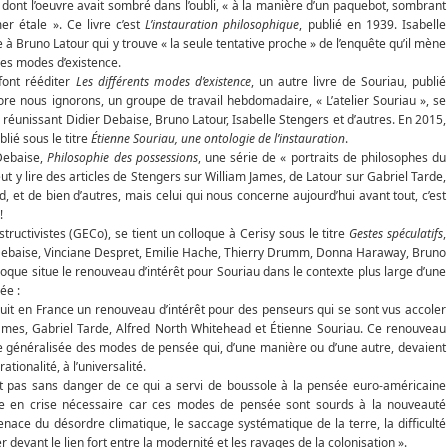
u dont l’oeuvre avait sombré dans l’oubli, « à la manière d’un paquebot, sombrant
er étale ». Ce livre c’est
L’instauration philosophique
, publié en 1939. Isabelle
e à Bruno Latour qui y trouve « la seule tentative proche » de l’enquête qu’il mène
les modes d’existence.
font rééditer
Les différents modes d’existence
, un autre livre de Souriau, publié
ore nous ignorons, un groupe de travail hebdomadaire, « L’atelier Souriau », se
, réunissant Didier Debaise, Bruno Latour, Isabelle Stengers et d’autres. En 2015,
ublié sous le titre
Étienne Souriau, une ontologie de l’instauration
.
 Debaise,
Philosophie des possessions
, une série de « portraits de philosophes du
eut y lire des articles de Stengers sur William James, de Latour sur Gabriel Tarde,
 et de bien d’autres, mais celui qui nous concerne aujourd’hui avant tout, c’est
!
structivistes (GECo), se tient un colloque à Cerisy sous le titre
Gestes spéculatifs
,
r Debaise, Vinciane Despret, Emilie Hache, Thierry Drumm, Donna Haraway, Bruno
loque situe le renouveau d’intérêt pour Souriau dans le contexte plus large d’une
ée :
duit en France un renouveau d’intérêt pour des penseurs qui se sont vus accoler
m James, Gabriel Tarde, Alfred North Whitehead et Étienne Souriau. Ce renouveau
se généralisée des modes de pensée qui, d’une manière ou d’une autre, devaient
ationalité, à l’universalité.
it pas sans danger de ce qui a servi de boussole à la pensée euro-américaine
ise en crise nécessaire car ces modes de pensée sont sourds à la nouveauté
ace du désordre climatique, le saccage systématique de la terre, la difficulté
 devant le lien fort entre la modernité et les ravages de la colonisation ».