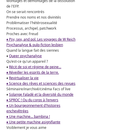
Montages et démontages de la dissolution
de l'EFP.
On se serait rencontrés
Prendre nos noms et nos divinités
Problèmatiser l'hétérosexualité
Processus, archipel, patchwork
Proches avec Freud
♦ Psy, sex, and pol. Les voyages de W Reich
Psychanalyse & pulp-fiction lesbien
Quand la langue fait des siennes
♦
Queer psychanalyse
Qu'est-ce qu'un appareil ?
♦
Récit de soi et régime de peine...
♦ Réveiller les esprits de la terre.
♦
Revirtualiser la vie
♦ Science des rêves et sciences des revues
Séminaire/inarchivé/cinéma Facs of live
♦
Solange Faladé et la diversité du monde
♦ SPROC ! Ou du corps à l'envers
♦ Un bourgeonnement d'histoires
enchevêtrées
♦ Une machine... bambina !
♦ Une petite machine asignifiante
Visiblement je vous aime