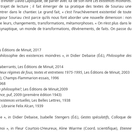
 d’inviter David Lapoujade, de parler avec lui de son livre
Les existences moindres
.
rajet de lecture ; il fait émerger de sa pratique des textes de Souriau une
trer dans le chantier. Le grand fait, « c’est l’inachèvement existentiel de toute
e pour Souriau c’est parce qu’ils nous font aborder une nouvelle dimension : non
 de leurs, changements, transformations, métamorphoses. « On n’est plus dans le
synaptique, un monde de transformations, d’évènements, de faits. On passe du
es Éditions de Minuit, 2017
philosophie des existences moindres », in Didier Debaise (Éd.),
Philosophie des
berrants, Les Éditions de Minuit, 2014
Deux régimes de fous, textes et entretiens 1975-1995
, Les Éditions de Minuit, 2003
t), Champs-Flammarion essais, 1996
1968
a philosophie?
, Les Éditions de Minuit,2009
ence
, puf, 2009 (première édition 1943)
xistences virtuelles
, Les Belles Lettres, 1938
, Librairie Felix Alcan, 1939
le », in Didier Debaise, Isabelle Stengers (Éd.),
Gestes spéculatifs
, Colloque de
moi », in Fleur Courtois-L’Heureux, Aline Wiarme (Coord. scientifique),
Etienne