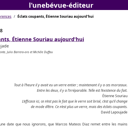
l'unebévue-éditeur
érences
Éclats coupants, Étienne Souriau aujourd'hui
18
ants, Étienne Souriau aujourd'hui
ujade
onte, Julio Barrera-oro et Michèle Duffau
Tout à l’heure il y avait eu un verre entier ; maintenant il y a ces morceaux.
Entre les deux, il y a l’irréparable. Telle est l’existence du fait.
Étienne Souriau
L’efficace ici, ce n’est pas le fait que le verre soit brisé, c’est qu’il change
de mode d’être. Ce n’est plus un verre, mais des éclats coupants.
David Lapoujade
à une date que nous ignorons, que Marcos Mateos Diaz remet entre les mains