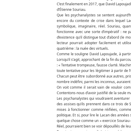
C’est finalement en 2017, que David Lapoujad
d’Étienne Souriau.
Que les psychanalystes se sentent aujourd’hu
encore du contexte de crise dans lequel Lac
symbolique, imaginaire, réel. Souriau, quant
fonctionne avec une sorte d’impératif : ne p
d’existence qu’il distingue tout d’abord (le
lecteur pourrait adopter facilement et utili
quatrième : la nuée des virtuels.
Comme le souligne David Lapoujade, à partir de
Lorsqu’il s’agit, approchant de la fin du par
: « Tentative trompeuse, fausse clarté. Machi
toute tentative pour les légitimer à partir de 
Chacun peut être subordonné aux autres, pris 
nombre indéfini, parmi les inconnus, auraient
On voit comme il serait vain de vouloir com
Contentons-nous d’avoir justifié de la seule man
Les psychanalystes qui voudraient aventurer 
des assises qu’ils prennent dans ce trois de 
mises à fonctionner comme réifiées, comme dé
politique. Et si, pour lire le Lacan des année
quelque chose comme un « exercice Souriau »
Réel, pourraient bien se voir dépouillés de le