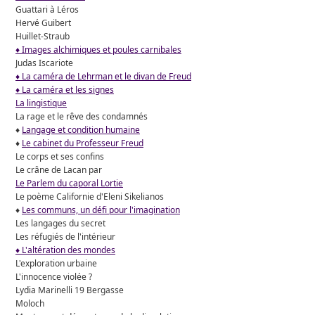
Guattari à Léros
Hervé Guibert
Huillet-Straub
♦ Images alchimiques et poules carnibales
Judas Iscariote
♦ La caméra de Lehrman et le divan de Freud
♦ La caméra et les signes
La lingistique
La rage et le rêve des condamnés
♦
Langage et condition humaine
♦
Le cabinet du Professeur Freud
Le corps et ses confins
Le crâne de Lacan par
Le Parlem du caporal Lortie
Le poème Californie d'Eleni Sikelianos
♦
Les communs, un défi pour l'imagination
Les langages du secret
Les réfugiés de l'intérieur
♦ L'altération des mondes
L'exploration urbaine
L'innocence violée ?
Lydia Marinelli 19 Bergasse
Moloch