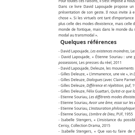
Pour toutes ces raisons, il s’est imposé à nous
Dans ce livre David Lapoujade propose un t
présentation de son geste. Il nous invite à en
chose ». Si les virtuels ont tant d’importanc
plus celle des modes d’existence, mais celle
monde de l’ontique, mais dans le monde du 
modal au transmodal ».
Quelques références
- David Lapoujade,
Les existences moindres
, L
- David Lapoujade, « Étienne Souriau : une 
possessions
, Les presses du réel, 2011
- David Lapoujade, Deleuze, les mouvements a
- Gilles Deleuze, « L’immanence, une vie », in
- Gilles Deleuze,
Dialogues
(avec Claire Parne
- Gilles Deleuze,
Différence et répétition
, puf, 
- Gilles Deleuze, Félix Guattari,
Qu’est-ce que l
- Etienne Souriau,
Les différents modes d’exist
- Etienne Souriau,
Avoir une âme, essai sur les e
- Etienne Souriau,
L’instauration philosophique
- Étienne Souriau,
L’ombre de Dieu
, PUF, 1955
- Isabelle Stengers, « L’insistance du possib
Cerisy, Collection Drama, 2015
- Isabelle Stengers, « Que vas-tu faire de 