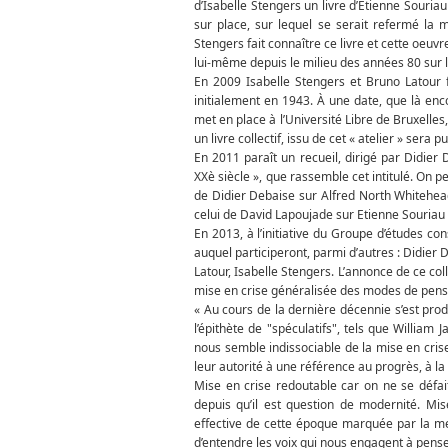
d’Isabelle Stengers un livre d’Étienne Souria
sur place, sur lequel se serait refermé la m
Stengers fait connaître ce livre et cette oeuvr
lui-même depuis le milieu des années 80 sur 
En 2009 Isabelle Stengers et Bruno Latour 
initialement en 1943. À une date, que là enc
met en place à l’Université Libre de Bruxelles
un livre collectif, issu de cet « atelier » sera p
En 2011 paraît un recueil, dirigé par Didier
XXè siècle », que rassemble cet intitulé. On p
de Didier Debaise sur Alfred North Whitehead,
celui de David Lapoujade sur Etienne Souriau 
En 2013, à l’initiative du Groupe d’études con
auquel participeront, parmi d’autres : Didie
Latour, Isabelle Stengers. L’annonce de ce col
mise en crise généralisée des modes de pens
« Au cours de la dernière décennie s’est pro
l’épithète de "spéculatifs", tels que Willia
nous semble indissociable de la mise en cri
leur autorité à une référence au progrès, à la r
Mise en crise redoutable car on ne se défa
depuis qu’il est question de modernité. M
effective de cette époque marquée par la men
d’entendre les voix qui nous engagent à penser