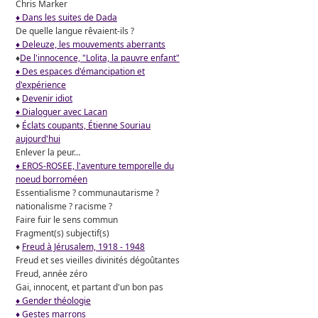
Chris Marker
♦ Dans les suites de Dada
De quelle langue rêvaient-ils ?
♦ Deleuze, les mouvements aberrants
♦
De l'innocence, "Lolita, la pauvre enfant"
♦ Des espaces d'émancipation et
d'expérience
♦
Devenir idiot
♦ Dialoguer avec Lacan
♦
Éclats coupants, Étienne Souriau
aujourd'hui
Enlever la peur…
♦ EROS-ROSEE, l'aventure temporelle du
noeud borroméen
Essentialisme ? communautarisme ?
nationalisme ? racisme ?
Faire fuir le sens commun
Fragment(s) subjectif(s)
♦
Freud à Jérusalem, 1918 - 1948
Freud et ses vieilles divinités dégoûtantes
Freud, année zéro
Gai, innocent, et partant d'un bon pas
♦ Gender théologie
♦ Gestes marrons