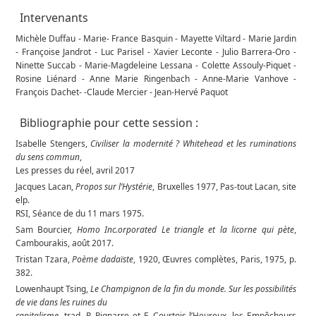
Intervenants
Michèle Duffau - Marie- France Basquin - Mayette Viltard - Marie Jardin
- Françoise Jandrot - Luc Parisel - Xavier Leconte - Julio Barrera-Oro -
Ninette Succab - Marie-Magdeleine Lessana - Colette Assouly-Piquet -
Rosine Liénard - Anne Marie Ringenbach - Anne-Marie Vanhove -
François Dachet- -Claude Mercier - Jean-Hervé Paquot
Bibliographie pour cette session :
Isabelle Stengers,
Civiliser la modernité ? Whitehead et les ruminations
du sens commun
,
Les presses du réel, avril 2017
Jacques Lacan,
Propos sur l’Hystérie
, Bruxelles 1977, Pas-tout Lacan, site
elp.
RSI, Séance de du 11 mars 1975.
Sam Bourcier,
Homo Inc.orporated Le triangle et la licorne qui pète
,
Cambourakis, août 2017.
Tristan Tzara,
Poème dadaïste
, 1920, Œuvres complètes, Paris, 1975, p.
382.
Lowenhaupt Tsing,
Le Champignon de la fin du monde. Sur les possibilités
de vie dans les ruines du
capitalisme
, trad. P. Pignarre et F. Courtois-l’Heureux, les Empêcheurs