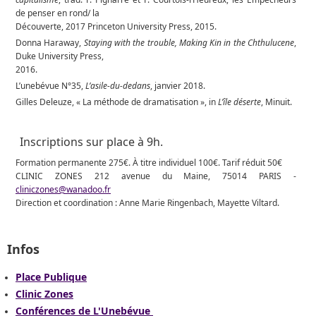
de penser en rond/ la
Découverte, 2017 Princeton University Press, 2015.
Donna Haraway,
Staying with the trouble, Making Kin in the Chthulucene
,
Duke University Press,
2016.
L’unebévue N°35,
L’asile-du-dedans
, janvier 2018.
Gilles Deleuze, « La méthode de dramatisation », in
L’île déserte
, Minuit.
Inscriptions sur place à 9h.
Formation permanente 275€. À titre individuel 100€. Tarif réduit 50€
CLINIC ZONES 212 avenue du Maine, 75014 PARIS -
cliniczones@wanadoo.fr
Direction et coordination : Anne Marie Ringenbach, Mayette Viltard.
Infos
Place Publique
Clinic Zones
Conférences de L'Unebévue