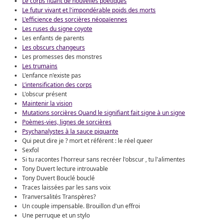
Le corps fluant de nouvelles poétiques
Le futur vivant et l'impondérable poids des morts
L'efficience des sorcières néopaïennes
Les ruses du signe coyote
Les enfants de parents
Les obscurs changeurs
Les promesses des monstres
Les trumains
L'enfance n'existe pas
L’intensification des corps
L'obscur présent
Maintenir la vision
Mutations sorcières Quand le signifiant fait signe à un signe
Poèmes-vies, lignes de sorcières
Psychanalystes à la sauce piquante
Qui peut dire je ? mort et référent : le réel queer
Sexfol
Si tu racontes l'horreur sans recréer l'obscur , tu l'alimentes
Tony Duvert lecture introuvable
Tony Duvert Bouclé bouclé
Traces laissées par les sans voix
Tranversalités Transpères?
Un couple impensable. Brouillon d'un effroi
Une perruque et un stylo