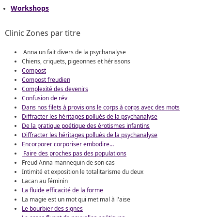
Workshops
Clinic Zones par titre
Anna un fait divers de la psychanalyse
Chiens, criquets, pigeonnes et hérissons
Compost
Compost freudien
Complexité des devenirs
Confusion de rév
Dans nos filets à provisions le corps à corps avec des mots
Diffracter les héritages pollués de la psychanalyse
De la pratique poétique des érotismes infantins
Diffracter les héritages pollués de la psychanalyse
Encorporer corporiser embodire…
Faire des proches pas des populations
Freud Anna mannequin de son cas
Intimité et exposition le totalitarisme du deux
Lacan au féminin
La fluide efficacité de la forme
La magie est un mot qui met mal à l'aise
Le bourbier des signes