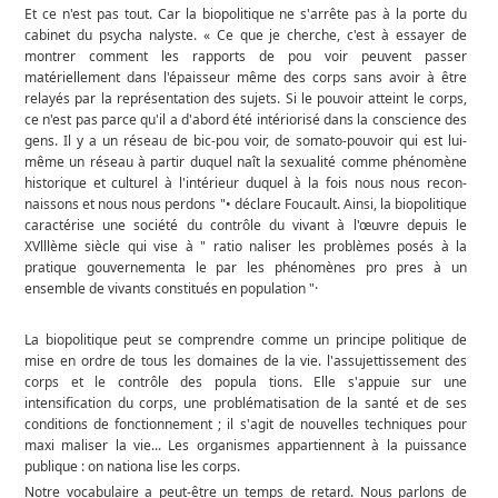
Et ce n'est pas tout. Car la biopolitique ne s'arrête pas à la porte du
cabinet du psycha­ nalyste. « Ce que je cherche, c'est à essayer de
montrer comment les rapports de pou­ voir peuvent passer
matériellement dans l'épaisseur même des corps sans avoir à être
relayés par la représentation des sujets. Si le pouvoir atteint le corps,
ce n'est pas parce qu'il a d'abord été intériorisé dans la conscience des
gens. Il y a un réseau de bic-pou­ voir, de somato-pouvoir qui est lui-
même un réseau à partir duquel naît la sexualité comme phénomène
historique et culturel à l'intérieur duquel à la fois nous nous recon­
naissons et nous nous perdons "• déclare Foucault. Ainsi, la biopolitique
caractérise une société du contrôle du vivant à l'œuvre depuis le
XVlllème siècle qui vise à " ratio­ naliser les problèmes posés à la
pratique gouvernementa le par les phénomènes pro­ pres à un
ensemble de vivants constitués en population "·
La biopolitique peut se comprendre comme un principe politique de
mise en ordre de tous les domaines de la vie. l'assujettissement des
corps et le contrôle des popula­ tions. Elle s'appuie sur une
intensification du corps, une problématisation de la santé et de ses
conditions de fonctionnement ; il s'agit de nouvelles techniques pour
maxi­ maliser la vie... Les organismes appartiennent à la puissance
publique : on nationa­ lise les corps.
Notre vocabulaire a peut-être un temps de retard. Nous parlons de