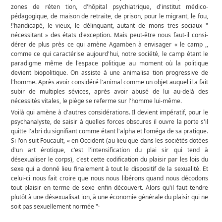
zones de réten­ tion, d'hôpital psychiatrique, d'institut médico-
pédagogique, de maison de retraite, de prison, pour le migrant, le fou,
!'handicapé, le vieux, le délinquant, autant de mons­ tres sociaux "
nécessitant » des états d'exception. Mais peut-être nous faut-il consi­
dérer de plus près ce qui amène Agamben à envisager « le camp ,,
comme ce qui caractérise aujourd'hui, notre société, le camp étant le
paradigme même de l'espace politique au moment où la politique
devient biopolitique. On assiste à une animalisa­ tion progressive de
l'homme. Après avoir considéré l'animal comme un objet auquel il a fait
subir de multiples sévices, après avoir abusé de lui au-delà des
nécessités vitales, le piège se referme sur l'homme lui-même.
Voilà qui amène à d'autres considérations. Il devient impératif, pour le
psychanalyste, de saisir à quelles forces obscures il ouvre la porte s'il
quitte l'abri du signifiant comme étant l'alpha et l'oméga de sa pratique.
Si l'on suit Foucault, « en Occident (au lieu que dans les sociétés dotées
d'un art érotique, c'est l'intensification du plai­ sir qui tend à
désexualiser le corps), c'est cette codification du plaisir par les lois du
sexe qui a donné lieu finalement à tout le dispositif de la sexualité. Et
celui-ci nous fait croire que nous nous libérons quand nous décodons
tout plaisir en terme de sexe enfin découvert. Alors qu'il faut tendre
plutôt à une désexualisat ion, à une économie générale du plaisir qui ne
soit pas sexuellement normée "·